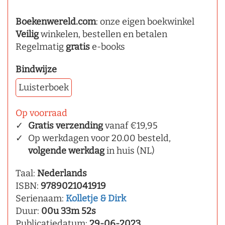
Boekenwereld.com
: onze eigen boekwinkel
Veilig
winkelen, bestellen en betalen
Regelmatig
gratis
e-books
Bindwijze
Luisterboek
Op voorraad
Gratis verzending
vanaf €19,95
Op werkdagen voor 20.00 besteld,
volgende werkdag
in huis (NL)
Taal:
Nederlands
ISBN:
9789021041919
Serienaam:
Kolletje & Dirk
Duur:
00u 33m 52s
Publicatiedatum:
29-06-2023