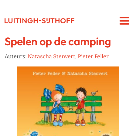
Spelen op de camping
Auteurs:
Natascha Stenvert
,
Pieter Feller