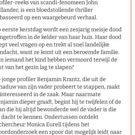
ofiler-reeks van scandi-fenomeen John
llander, is een bloedstollende thriller
basseerd op een waargebeurd verhaal.
 eerste kerstdag wordt een zesjarig meisje dood
ngetroffen in de kelder van haar huis. Haar dood
ept veel vragen op en trekt al snel landelijke
ndacht, want ze komt uit een beroemde familie.
n iemand het kind hebben vermoord terwijl de
st van het gezin lag te slapen?
 jonge profiler Benjamin Krantz, die uit de
haduw van zijn vader probeert te stappen, raakt
ïnteresseerd in de zaak. Maar naarmate
njamin dieper graaft, begint hij te twijfelen of de
n die hij altijd bewonderde wel de vader is die
j dacht te kennen. Ondertussen ontdekt
chercheur Monica Eurell tijdens het
ordonderzoek een spoor dat mogelijk leidt naar