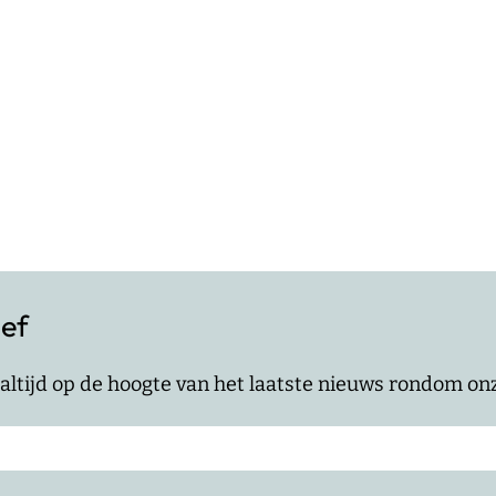
ief
jf altijd op de hoogte van het laatste nieuws rondom o