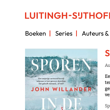
Boeken
Series
Auteurs & 
S
Au
Ee
te
ge
ve
Sp