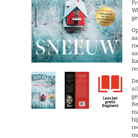
Pr
Wi
ge
Op
aa
ro
aa
Ka
re
De
sc
ge
Lees het
gratis
Be
fragment
ma
hi
re
mo