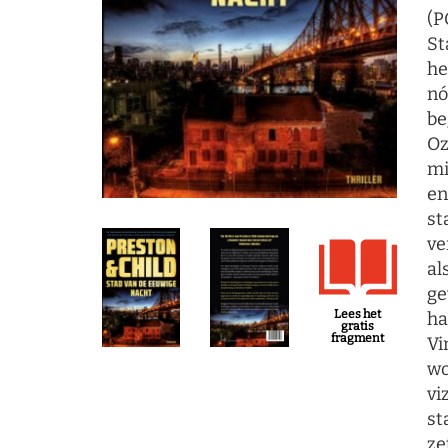
(P
St
he
nó
be
Oz
mi
en
st
ve
al
ge
Lees het
ha
gratis
fragment
Vi
wo
vi
st
ze