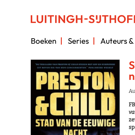
Boeken
Series
Auteurs & 
S
n
Au
FB
va
ze
sp