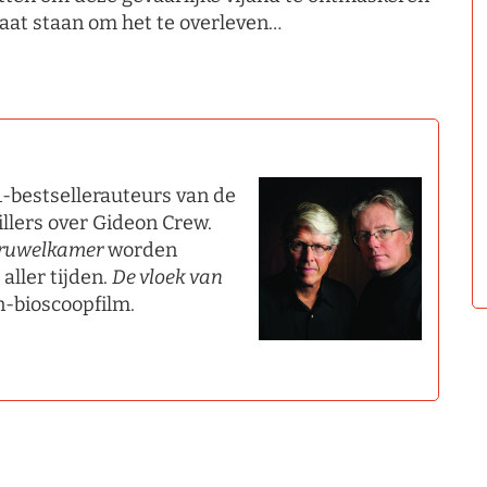
laat staan om het te overleven…
1-bestsellerauteurs van de
illers over Gideon Crew.
ruwelkamer
worden
aller tijden.
De vloek van
n-bioscoopfilm.