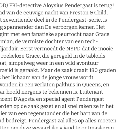
OD) FBI-detective Aloysius Pendergast is terug!
ad van de eeuwige nacht van Preston & Child,
t zeventiende deel in de Pendergast-serie, is
g spannender dan De verborgen kamer. Het
gint met een fanatieke speurtocht naar Grace
mian, de vermiste dochter van een tech-
ljardair. Eerst vermoedt de NYPD dat de mooie
 roekeloze Grace, die geregeld in de tabloids
aat, simpelweg weer in een wild avontuur
rzeild is geraakt. Maar de zaak draait 180 graden
s het lichaam van de jonge vrouw wordt
vonden in een verlaten pakhuis in Queens, en
ar hoofd nergens te bekennen is. Luitenant
ncent D’Agosta en special agent Pendergast
rden op de zaak gezet en al snel raken ze in het
zier van een tegenstander die het hart van de
ad bedreigt. Pendergast zal alles op alles moeten
tten om deze gevaarlijke vijand te ontmaskeren