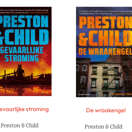
evaarlijke stroming
De wraakengel
Preston & Child
Preston & Child