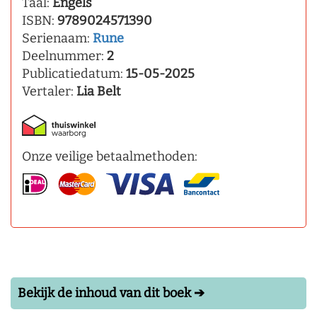
Taal:
Engels
ISBN:
9789024571390
Serienaam:
Rune
Deelnummer:
2
Publicatiedatum:
15-05-2025
Vertaler:
Lia Belt
Onze veilige betaalmethoden:
Bekijk de inhoud van dit boek ➔