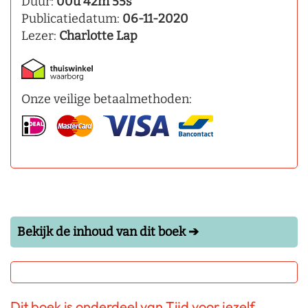
Duur:
00u 42m 55s
Publicatiedatum:
06-11-2020
Lezer:
Charlotte Lap
Onze veilige betaalmethoden:
Bekijk de inhoud van dit boek ➔
Dit boek is onderdeel van Tijd voor jezelf