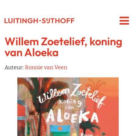
Willem Zoetelief, koning
van Aloeka
Auteur:
Ronnie van Veen