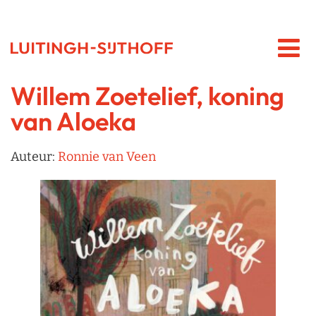
Willem Zoetelief, koning
van Aloeka
Auteur:
Ronnie van Veen