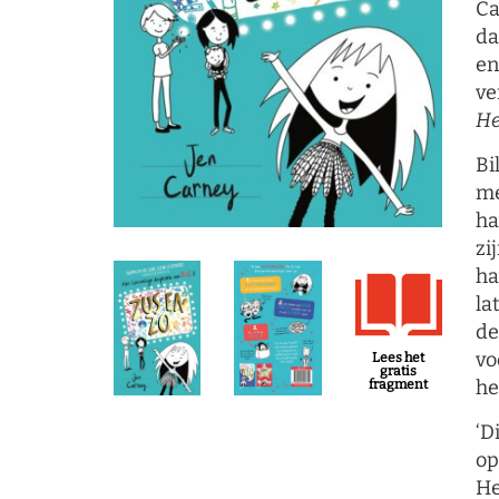
Ca
da
en
ve
He
Bi
me
ha
zi
ha
la
de
vo
Lees het
gratis
he
fragment
‘D
op
He