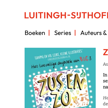
Boeken
Series
Auteurs & 
Z
Au
In
se
na
He
de