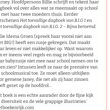
rney. Hoofdpersoon Billie schrijft en tekent haar
gboek vol over alles wat ze meemaakt op school
 met haar twee moeders thuis. Eerder
rschenen
Het toevallige dagboek van B.I.G 1
en
t toevallige dagboek van B.I.G. 2 – Bijna beroemd.
llie Idema Groen (spreek haar vooral niet aan
t BIG!) heeft een zusje gekregen. Dat maakt
ar leven er niet makkelijker op. Want waarom
jn er ineens veel regels en mag ze bijvoorbeeld
ar babyzusje niet mee naar school nemen om te
ten zien? Intussen leeft ze naar de première van
 schoolmusical toe. Ze moet alleen uitkijken
or gemene Janey, die net als zij haar zinnen
eft gezet op de hoofdrol…
it boek is een echte aanrader door de fijne kijk
 diversiteit en de vele grappige illustraties.’
tboekenrijk.com