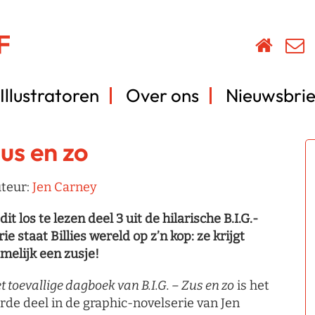
Illustratoren
Over ons
Nieuwsbrie
us en zo
teur:
Jen Carney
 dit los te lezen deel 3 uit de hilarische B.I.G.-
rie staat Billies wereld op z’n kop: ze krijgt
melijk een zusje!
t toevallige dagboek van B.I.G. – Zus en zo
is het
rde deel in de graphic-novelserie van Jen