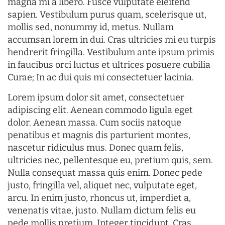
magna mi a libero. Fusce vulputate eleifend
sapien. Vestibulum purus quam, scelerisque ut,
mollis sed, nonummy id, metus. Nullam
accumsan lorem in dui. Cras ultricies mi eu turpis
hendrerit fringilla. Vestibulum ante ipsum primis
in faucibus orci luctus et ultrices posuere cubilia
Curae; In ac dui quis mi consectetuer lacinia.
Lorem ipsum dolor sit amet, consectetuer
adipiscing elit. Aenean commodo ligula eget
dolor. Aenean massa. Cum sociis natoque
penatibus et magnis dis parturient montes,
nascetur ridiculus mus. Donec quam felis,
ultricies nec, pellentesque eu, pretium quis, sem.
Nulla consequat massa quis enim. Donec pede
justo, fringilla vel, aliquet nec, vulputate eget,
arcu. In enim justo, rhoncus ut, imperdiet a,
venenatis vitae, justo. Nullam dictum felis eu
pede mollis pretium. Integer tincidunt. Cras