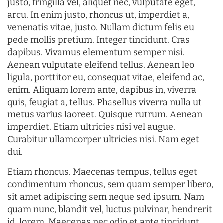
justo, fringilla vel, aliquet nec, vulputate eget,
arcu. In enim justo, rhoncus ut, imperdiet a,
venenatis vitae, justo. Nullam dictum felis eu
pede mollis pretium. Integer tincidunt. Cras
dapibus. Vivamus elementum semper nisi.
Aenean vulputate eleifend tellus. Aenean leo
ligula, porttitor eu, consequat vitae, eleifend ac,
enim. Aliquam lorem ante, dapibus in, viverra
quis, feugiat a, tellus. Phasellus viverra nulla ut
metus varius laoreet. Quisque rutrum. Aenean
imperdiet. Etiam ultricies nisi vel augue.
Curabitur ullamcorper ultricies nisi. Nam eget
dui.
Etiam rhoncus. Maecenas tempus, tellus eget
condimentum rhoncus, sem quam semper libero,
sit amet adipiscing sem neque sed ipsum. Nam
quam nunc, blandit vel, luctus pulvinar, hendrerit
id, lorem. Maecenas nec odio et ante tincidunt