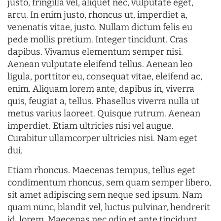
justo, fringilla vel, aliquet nec, vulputate eget,
arcu. In enim justo, rhoncus ut, imperdiet a,
venenatis vitae, justo. Nullam dictum felis eu
pede mollis pretium. Integer tincidunt. Cras
dapibus. Vivamus elementum semper nisi.
Aenean vulputate eleifend tellus. Aenean leo
ligula, porttitor eu, consequat vitae, eleifend ac,
enim. Aliquam lorem ante, dapibus in, viverra
quis, feugiat a, tellus. Phasellus viverra nulla ut
metus varius laoreet. Quisque rutrum. Aenean
imperdiet. Etiam ultricies nisi vel augue.
Curabitur ullamcorper ultricies nisi. Nam eget
dui.
Etiam rhoncus. Maecenas tempus, tellus eget
condimentum rhoncus, sem quam semper libero,
sit amet adipiscing sem neque sed ipsum. Nam
quam nunc, blandit vel, luctus pulvinar, hendrerit
id, lorem. Maecenas nec odio et ante tincidunt