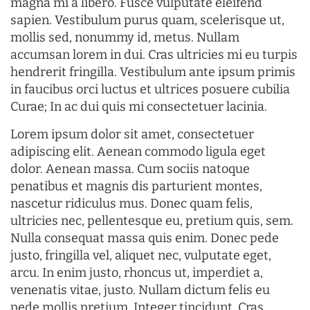
magna mi a libero. Fusce vulputate eleifend
sapien. Vestibulum purus quam, scelerisque ut,
mollis sed, nonummy id, metus. Nullam
accumsan lorem in dui. Cras ultricies mi eu turpis
hendrerit fringilla. Vestibulum ante ipsum primis
in faucibus orci luctus et ultrices posuere cubilia
Curae; In ac dui quis mi consectetuer lacinia.
Lorem ipsum dolor sit amet, consectetuer
adipiscing elit. Aenean commodo ligula eget
dolor. Aenean massa. Cum sociis natoque
penatibus et magnis dis parturient montes,
nascetur ridiculus mus. Donec quam felis,
ultricies nec, pellentesque eu, pretium quis, sem.
Nulla consequat massa quis enim. Donec pede
justo, fringilla vel, aliquet nec, vulputate eget,
arcu. In enim justo, rhoncus ut, imperdiet a,
venenatis vitae, justo. Nullam dictum felis eu
pede mollis pretium. Integer tincidunt. Cras