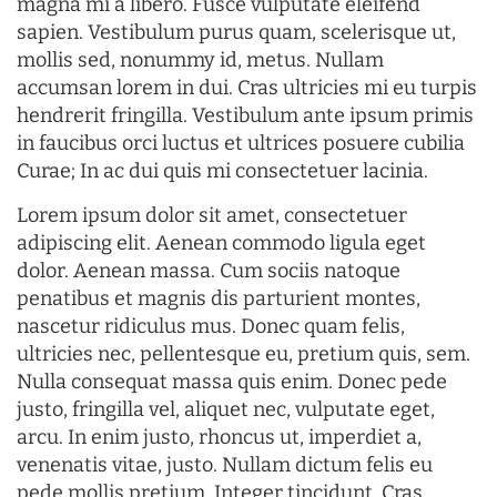
magna mi a libero. Fusce vulputate eleifend
sapien. Vestibulum purus quam, scelerisque ut,
mollis sed, nonummy id, metus. Nullam
accumsan lorem in dui. Cras ultricies mi eu turpis
hendrerit fringilla. Vestibulum ante ipsum primis
in faucibus orci luctus et ultrices posuere cubilia
Curae; In ac dui quis mi consectetuer lacinia.
Lorem ipsum dolor sit amet, consectetuer
adipiscing elit. Aenean commodo ligula eget
dolor. Aenean massa. Cum sociis natoque
penatibus et magnis dis parturient montes,
nascetur ridiculus mus. Donec quam felis,
ultricies nec, pellentesque eu, pretium quis, sem.
Nulla consequat massa quis enim. Donec pede
justo, fringilla vel, aliquet nec, vulputate eget,
arcu. In enim justo, rhoncus ut, imperdiet a,
venenatis vitae, justo. Nullam dictum felis eu
pede mollis pretium. Integer tincidunt. Cras