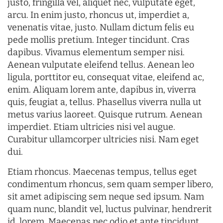
justo, fringilla vel, aliquet nec, vulputate eget,
arcu. In enim justo, rhoncus ut, imperdiet a,
venenatis vitae, justo. Nullam dictum felis eu
pede mollis pretium. Integer tincidunt. Cras
dapibus. Vivamus elementum semper nisi.
Aenean vulputate eleifend tellus. Aenean leo
ligula, porttitor eu, consequat vitae, eleifend ac,
enim. Aliquam lorem ante, dapibus in, viverra
quis, feugiat a, tellus. Phasellus viverra nulla ut
metus varius laoreet. Quisque rutrum. Aenean
imperdiet. Etiam ultricies nisi vel augue.
Curabitur ullamcorper ultricies nisi. Nam eget
dui.
Etiam rhoncus. Maecenas tempus, tellus eget
condimentum rhoncus, sem quam semper libero,
sit amet adipiscing sem neque sed ipsum. Nam
quam nunc, blandit vel, luctus pulvinar, hendrerit
id, lorem. Maecenas nec odio et ante tincidunt