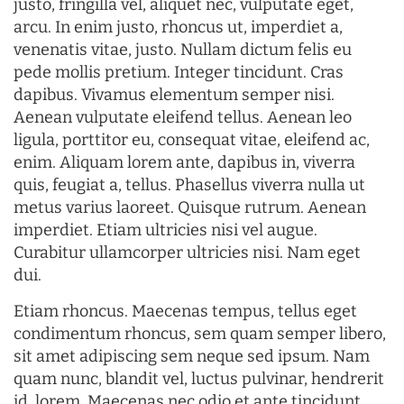
justo, fringilla vel, aliquet nec, vulputate eget,
arcu. In enim justo, rhoncus ut, imperdiet a,
venenatis vitae, justo. Nullam dictum felis eu
pede mollis pretium. Integer tincidunt. Cras
dapibus. Vivamus elementum semper nisi.
Aenean vulputate eleifend tellus. Aenean leo
ligula, porttitor eu, consequat vitae, eleifend ac,
enim. Aliquam lorem ante, dapibus in, viverra
quis, feugiat a, tellus. Phasellus viverra nulla ut
metus varius laoreet. Quisque rutrum. Aenean
imperdiet. Etiam ultricies nisi vel augue.
Curabitur ullamcorper ultricies nisi. Nam eget
dui.
Etiam rhoncus. Maecenas tempus, tellus eget
condimentum rhoncus, sem quam semper libero,
sit amet adipiscing sem neque sed ipsum. Nam
quam nunc, blandit vel, luctus pulvinar, hendrerit
id, lorem. Maecenas nec odio et ante tincidunt