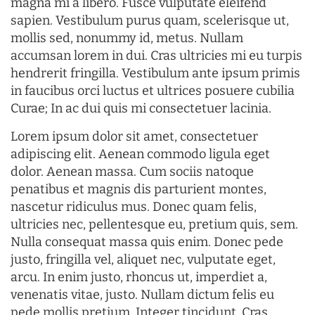
magna mi a libero. Fusce vulputate eleifend
sapien. Vestibulum purus quam, scelerisque ut,
mollis sed, nonummy id, metus. Nullam
accumsan lorem in dui. Cras ultricies mi eu turpis
hendrerit fringilla. Vestibulum ante ipsum primis
in faucibus orci luctus et ultrices posuere cubilia
Curae; In ac dui quis mi consectetuer lacinia.
Lorem ipsum dolor sit amet, consectetuer
adipiscing elit. Aenean commodo ligula eget
dolor. Aenean massa. Cum sociis natoque
penatibus et magnis dis parturient montes,
nascetur ridiculus mus. Donec quam felis,
ultricies nec, pellentesque eu, pretium quis, sem.
Nulla consequat massa quis enim. Donec pede
justo, fringilla vel, aliquet nec, vulputate eget,
arcu. In enim justo, rhoncus ut, imperdiet a,
venenatis vitae, justo. Nullam dictum felis eu
pede mollis pretium. Integer tincidunt. Cras