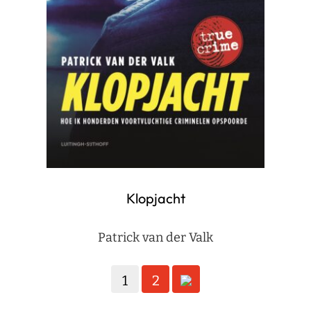
Klopjacht
Patrick van der Valk
Berichten
1
2
paginering