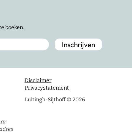
nze boeken.
Disclaimer
Privacystatement
Luitingh-Sijthoff © 2026
aar
adres