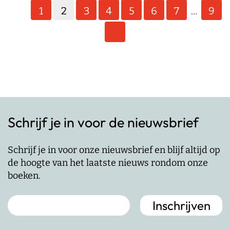
paginering
1
2
3
4
5
6
7
9
…
Schrijf je in voor de nieuwsbrief
Schrijf je in voor onze nieuwsbrief en blijf altijd op
de hoogte van het laatste nieuws rondom onze
boeken.