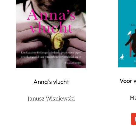
Voor w
Anna’s vlucht
Ma
Janusz Wisniewski
Berichten
paginering