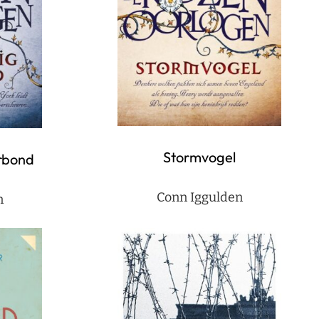
Stormvogel
erbond
Conn Iggulden
n