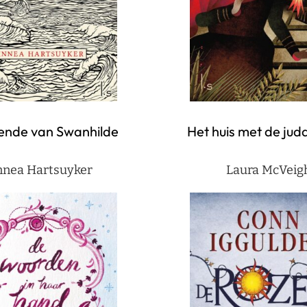
ende van Swanhilde
Het huis met de ju
nnea Hartsuyker
Laura McVeig