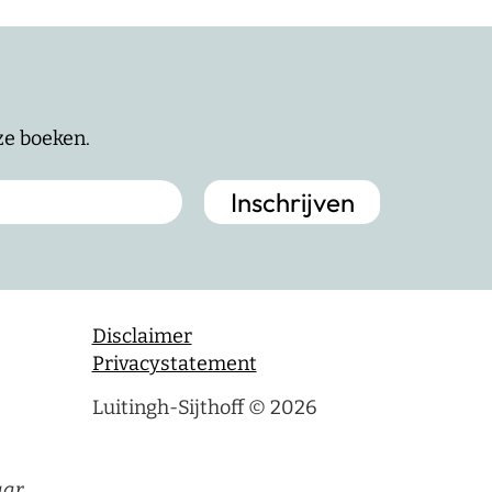
nze boeken.
Disclaimer
Privacystatement
Luitingh-Sijthoff © 2026
aar