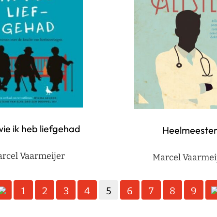
ie ik heb liefgehad
Heelmeeste
rcel Vaarmeijer
Marcel Vaarmei
1
2
3
4
5
6
7
8
9