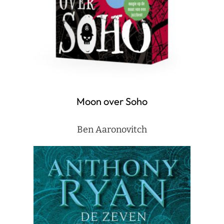
Moon over Soho
Ben Aaronovitch