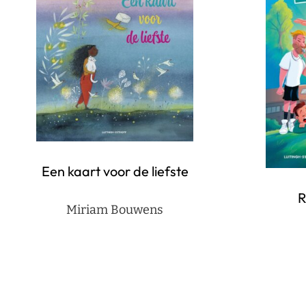
Een kaart voor de liefste
R
Miriam Bouwens
Berichten
paginering