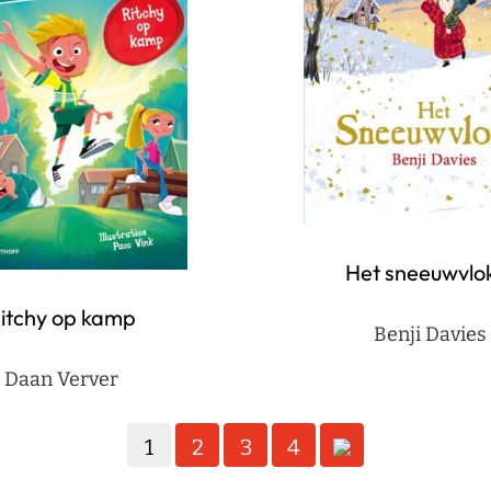
Het sneeuwvlo
itchy op kamp
Benji Davies
Daan Verver
1
2
3
4