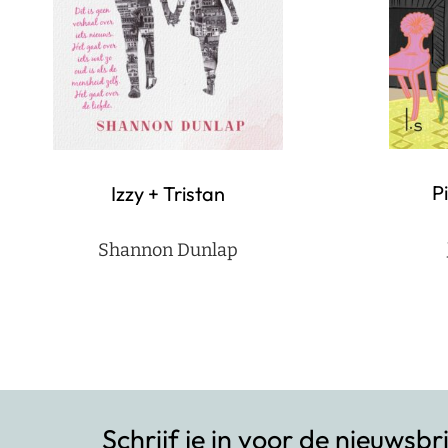
P
Izzy + Tristan
Shannon Dunlap
Berichten
paginering
Schrijf je in voor de nieuwsbr