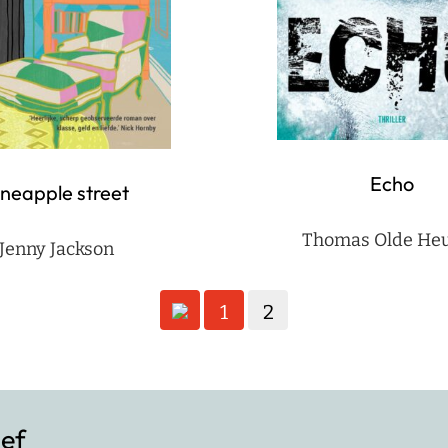
Echo
ineapple street
Thomas Olde Heu
Jenny Jackson
1
2
ief