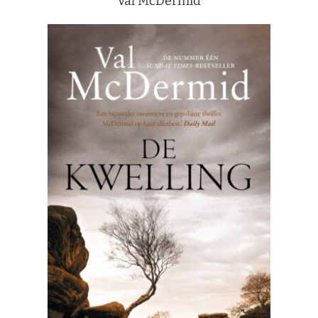
Val McDermid