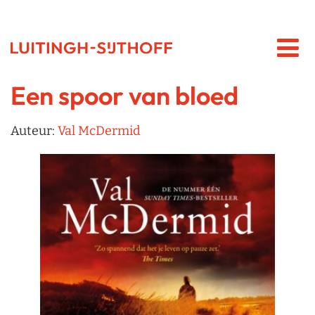
Een spoor van bloed
Auteur:
Val McDermid