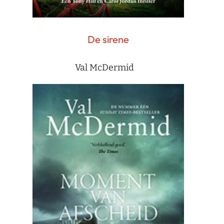
De sirene
Val McDermid