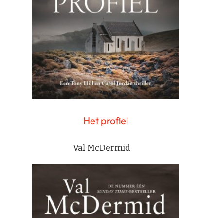
Het profiel
Val McDermid