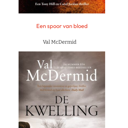
Een spoor van bloed
Val McDermid