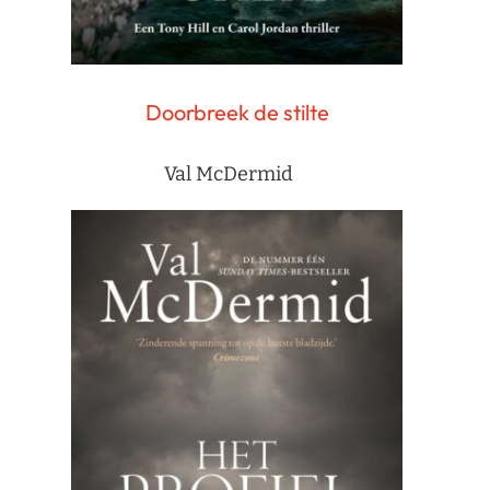
Doorbreek de stilte
Val McDermid