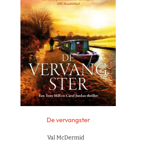
De vervangster
Val McDermid