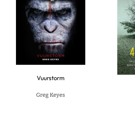
Vuurstorm
Greg Keyes
Berichten
paginering