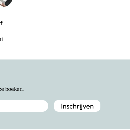
lf
ai
nze boeken.