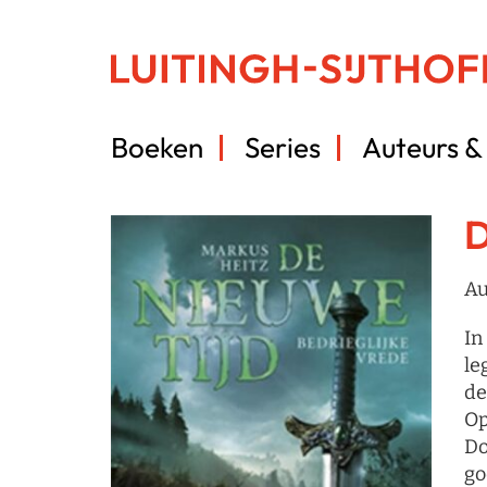
Boeken
Series
Auteurs & 
D
Au
In
le
de
Op
Do
go