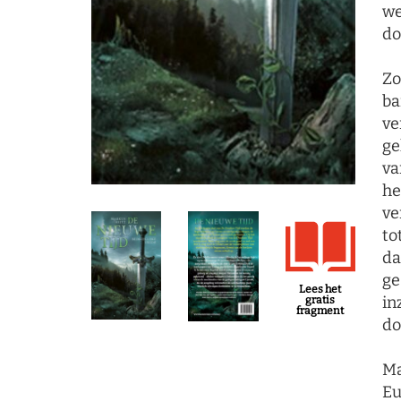
we
do
Zo
ba
ve
ge
va
he
ve
to
da
ge
Lees het
in
gratis
fragment
do
Ma
Eu