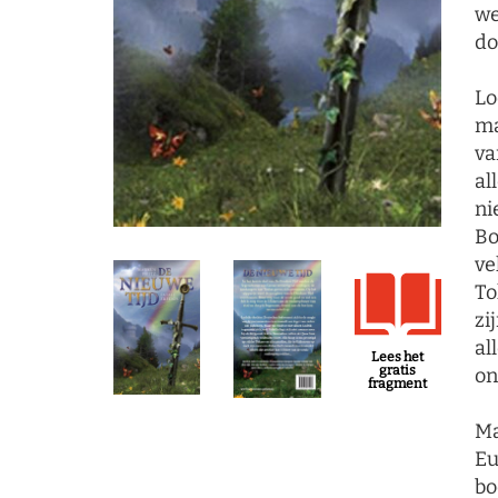
we
do
Lo
ma
va
al
ni
Bo
ve
To
zi
al
Lees het
gratis
on
fragment
Ma
Eu
bo