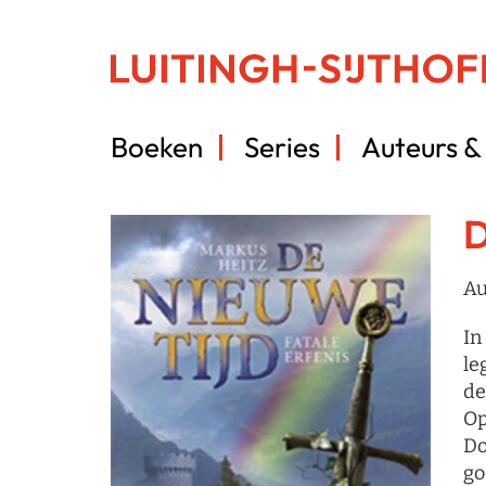
Boeken
Series
Auteurs & 
D
Au
In
le
de
Op
Do
go