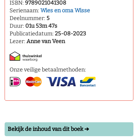
ISBN:
9789021041308
Serienaam:
Wies en oma Wisse
Deelnummer:
5
Duur:
01u 53m 47s
Publicatiedatum:
25-08-2023
Lezer:
Anne van Veen
Onze veilige betaalmethoden:
Bekijk de inhoud van dit boek ➔