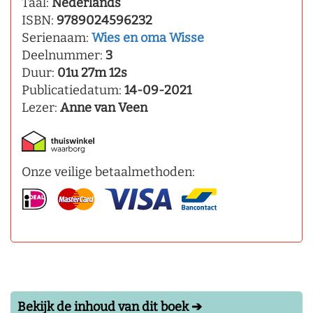
Taal:
Nederlands
ISBN:
9789024596232
Serienaam:
Wies en oma Wisse
Deelnummer:
3
Duur:
01u 27m 12s
Publicatiedatum:
14-09-2021
Lezer:
Anne van Veen
Onze veilige betaalmethoden:
Bekijk de inhoud van dit boek ➔