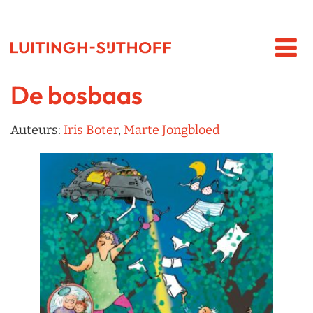
De bosbaas
Auteurs:
Iris Boter
,
Marte Jongbloed