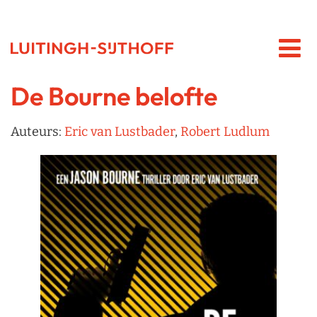
De Bourne belofte
Auteurs:
Eric van Lustbader
,
Robert Ludlum