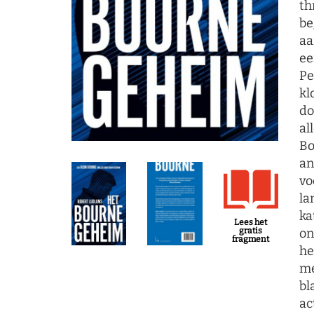
th
be
aa
ee
Pe
kl
do
al
Bo
an
vo
la
ka
Lees het
on
gratis
fragment
he
me
bl
ac