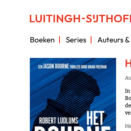
Boeken
Series
Auteurs & 
H
Au
In
Bo
de
ve
He