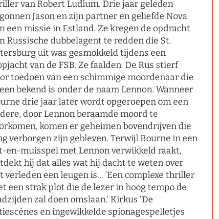
riller van Robert Ludlum. Drie jaar geleden
gonnen Jason en zijn partner en geliefde Nova
n een missie in Estland. Ze kregen de opdracht
n Russische dubbelagent te redden die St.
tersburg uit was gesmokkeld tijdens een
opjacht van de FSB. Ze faalden. De Rus stierf
or toedoen van een schimmige moordenaar die
leen bekend is onder de naam Lennon. Wanneer
urne drie jaar later wordt opgeroepen om een
dere, door Lennon beraamde moord te
orkomen, komen er geheimen bovendrijven die
ng verborgen zijn gebleven. Terwijl Bourne in een
t-en-muisspel met Lennon verwikkeld raakt,
tdekt hij dat alles wat hij dacht te weten over
t verleden een leugen is... ’Een complexe thriller
t een strak plot die de lezer in hoog tempo de
adzijden zal doen omslaan.’ Kirkus ’De
tiescènes en ingewikkelde spionagespelletjes