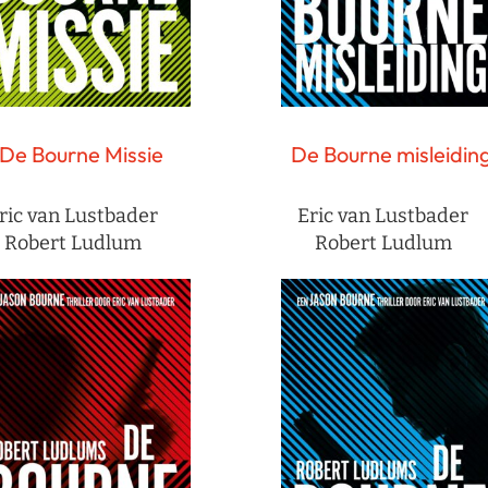
De Bourne Missie
De Bourne misleidin
ric van Lustbader
Eric van Lustbader
Robert Ludlum
Robert Ludlum