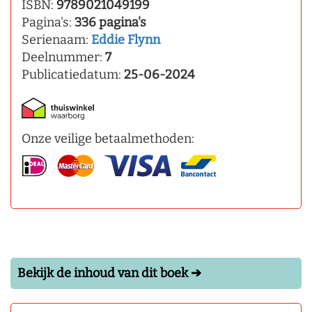
ISBN:
9789021049199
Pagina's:
336 pagina's
Serienaam:
Eddie Flynn
Deelnummer:
7
Publicatiedatum:
25-06-2024
Onze veilige betaalmethoden:
Bekijk de inhoud van dit boek ➔