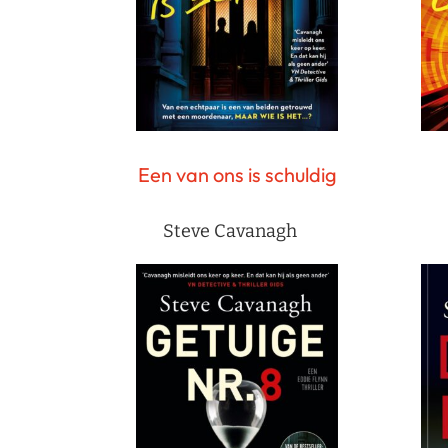
Een van ons is schuldig
Steve Cavanagh