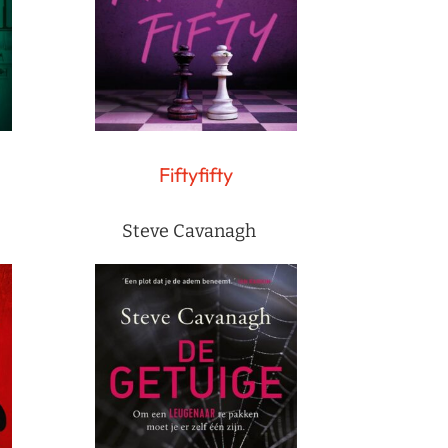
Fiftyfifty
Steve Cavanagh