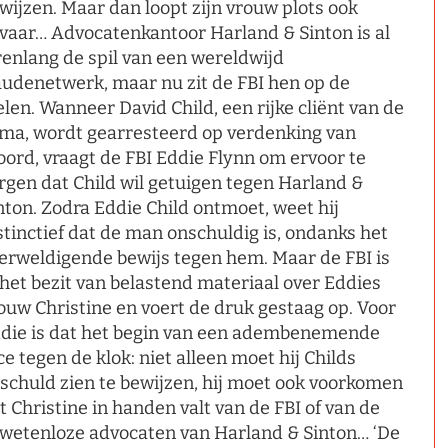
wijzen. Maar dan loopt zijn vrouw plots ook
vaar… Advocatenkantoor Harland & Sinton is al
renlang de spil van een wereldwijd
audenetwerk, maar nu zit de FBI hen op de
elen. Wanneer David Child, een rijke cliënt van de
rma, wordt gearresteerd op verdenking van
ord, vraagt de FBI Eddie Flynn om ervoor te
rgen dat Child wil getuigen tegen Harland &
nton. Zodra Eddie Child ontmoet, weet hij
stinctief dat de man onschuldig is, ondanks het
erweldigende bewijs tegen hem. Maar de FBI is
 het bezit van belastend materiaal over Eddies
ouw Christine en voert de druk gestaag op. Voor
die is dat het begin van een adembenemende
ce tegen de klok: niet alleen moet hij Childs
schuld zien te bewijzen, hij moet ook voorkomen
t Christine in handen valt van de FBI of van de
wetenloze advocaten van Harland & Sinton… ‘De