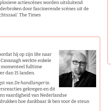
plosieve actiescènes worden uitsluitend
derbroken door fascinerende scènes uit de
chtszaal.’ The Times
ordat hij op zijn 18e naar
. Cavanagh werkte enkele
s momenteel fulltime
eer dan 15 landen.
gst van
De handlanger
in
ersreacties gekregen en dit
e en vaardigheid van Nederlandse
adrukken hoe dankbaar ik ben voor de steun