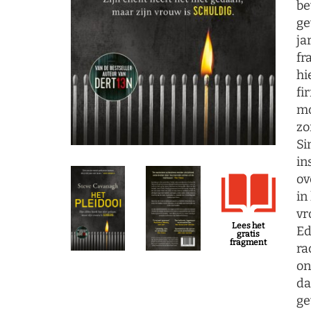
be
ge
ja
fr
hi
fi
mo
zo
Si
in
ov
in
vr
Lees het
Ed
gratis
fragment
ra
on
da
ge