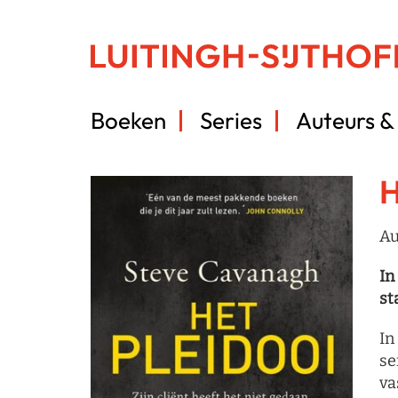
Boeken
Series
Auteurs & 
H
Au
In
st
In
se
va