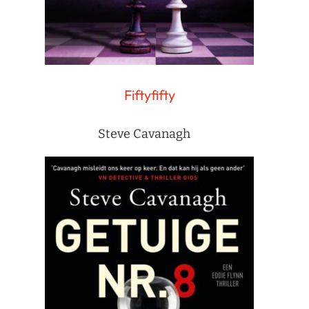
Fiftyfifty
Steve Cavanagh