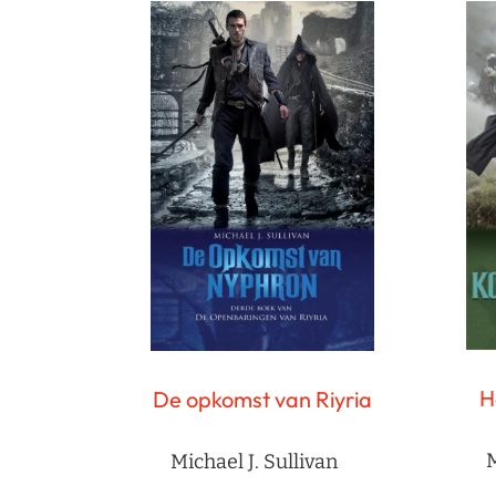
H
De opkomst van Riyria
M
Michael J. Sullivan