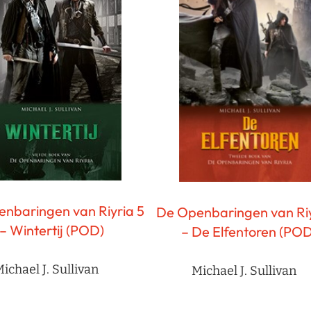
nbaringen van Riyria 5
De Openbaringen van Riy
– Wintertij (POD)
– De Elfentoren (POD
ichael J. Sullivan
Michael J. Sullivan