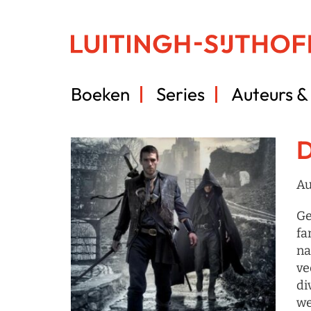
Boeken
Series
Auteurs & 
D
Au
Ge
fa
na
ve
di
we