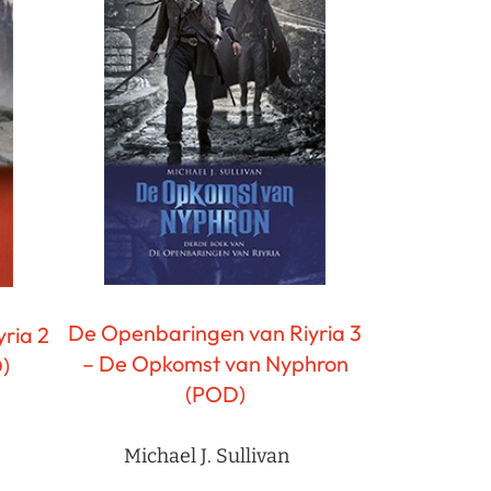
De Openbaringen van Riyria 3
ria 2
– De Opkomst van Nyphron
)
(POD)
Michael J. Sullivan