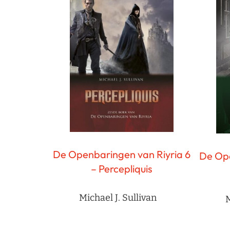
De Openbaringen van Riyria 6
De Ope
– Percepliquis
Michael J. Sullivan
M