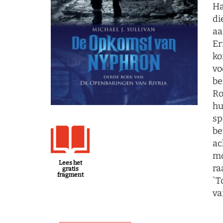
Ha
di
aa
Er
ko
vo
be
Ro
hu
sp
be
ac
mo
Lees het
ra
gratis
fragment
`T
va