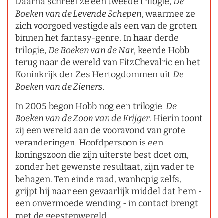
Daarna schreef ze een tweede trilogie,
De
Boeken van de Levende Schepen
, waarmee ze
zich voorgoed vestigde als een van de groten
binnen het fantasy-genre. In haar derde
trilogie,
De Boeken van de Nar
, keerde Hobb
terug naar de wereld van FitzChevalric en het
Koninkrijk der Zes Hertogdommen uit
De
Boeken van de Zieners
.
In 2005 begon Hobb nog een trilogie,
De
Boeken van de Zoon van de Krijger
. Hierin toont
zij een wereld aan de vooravond van grote
veranderingen. Hoofdpersoon is een
koningszoon die zijn uiterste best doet om,
zonder het gewenste resultaat, zijn vader te
behagen. Ten einde raad, wanhopig zelfs,
grijpt hij naar een gevaarlijk middel dat hem -
een onvermoede wending - in contact brengt
met de geestenwereld.