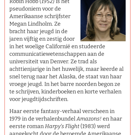
Robin Hobb (1952) is het
pseudoniem voor de
Amerikaanse schrijfster
Megan Lindholm. Ze
bracht haar jeugd in de
jaren vijftig en zestig door
in het woelige Californië en studeerde
communicatiewetenschappen aan de
universiteit van Denver. Ze trad als
achttienjarige in het huwelijk, maar keerde al
snel terug naar het Alaska, de staat van haar
vroege jeugd. In het barre noorden begon ze
te schrijven, kinderboeken en korte verhalen
voor jeugdtijdschriften.
Haar eerste fantasy-verhaal verscheen in
1979 in de verhalenbundel
Amazons!
en haar
eerste roman
Harpy's Flight
(1983) werd
aangekocht door de beroemde Amerikaanse