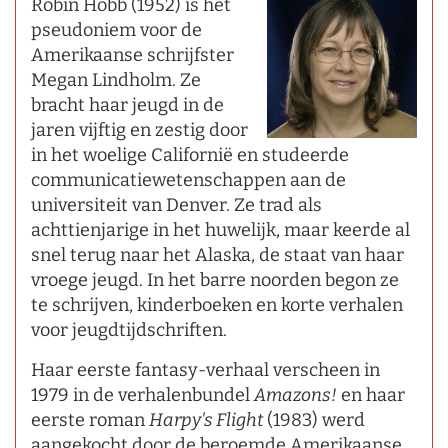
Robin Hobb (1952) is het
pseudoniem voor de
Amerikaanse schrijfster
Megan Lindholm. Ze
bracht haar jeugd in de
jaren vijftig en zestig door
in het woelige Californië en studeerde
communicatiewetenschappen aan de
universiteit van Denver. Ze trad als
achttienjarige in het huwelijk, maar keerde al
snel terug naar het Alaska, de staat van haar
vroege jeugd. In het barre noorden begon ze
te schrijven, kinderboeken en korte verhalen
voor jeugdtijdschriften.
Haar eerste fantasy-verhaal verscheen in
1979 in de verhalenbundel
Amazons!
en haar
eerste roman
Harpy's Flight
(1983) werd
aangekocht door de beroemde Amerikaanse