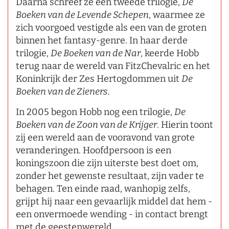
Daarna schreef ze een tweede trilogie,
De
Boeken van de Levende Schepen
, waarmee ze
zich voorgoed vestigde als een van de groten
binnen het fantasy-genre. In haar derde
trilogie,
De Boeken van de Nar
, keerde Hobb
terug naar de wereld van FitzChevalric en het
Koninkrijk der Zes Hertogdommen uit
De
Boeken van de Zieners
.
In 2005 begon Hobb nog een trilogie,
De
Boeken van de Zoon van de Krijger
. Hierin toont
zij een wereld aan de vooravond van grote
veranderingen. Hoofdpersoon is een
koningszoon die zijn uiterste best doet om,
zonder het gewenste resultaat, zijn vader te
behagen. Ten einde raad, wanhopig zelfs,
grijpt hij naar een gevaarlijk middel dat hem -
een onvermoede wending - in contact brengt
met de geestenwereld.