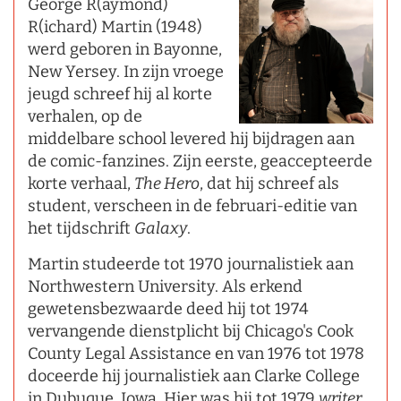
George R(aymond)
R(ichard) Martin (1948)
werd geboren in Bayonne,
New Yersey. In zijn vroege
jeugd schreef hij al korte
verhalen, op de
middelbare school levered hij bijdragen aan
de comic-fanzines. Zijn eerste, geaccepteerde
korte verhaal,
The Hero
, dat hij schreef als
student, verscheen in de februari-editie van
het tijdschrift
Galaxy
.
Martin studeerde tot 1970 journalistiek aan
Northwestern University. Als erkend
gewetensbezwaarde deed hij tot 1974
vervangende dienstplicht bij Chicago's Cook
County Legal Assistance en van 1976 tot 1978
doceerde hij journalistiek aan Clarke College
in Dubuque, Iowa. Hier was hij tot 1979
writer