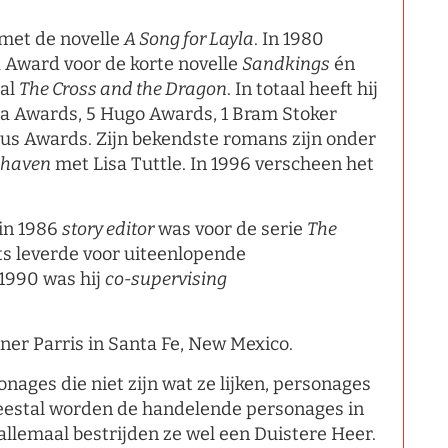
 met de novelle
A Song for Layla
. In 1980
a Award voor de korte novelle
Sandkings
én
aal
The Cross and the Dragon
. In totaal heeft hij
a Awards, 5 Hugo Awards, 1 Bram Stoker
cus Awards. Zijn bekendste romans zijn onder
haven
met Lisa Tuttle. In 1996 verscheen het
 in 1986
story editor
was voor de serie
The
pts leverde voor uiteenlopende
-1990 was hij
co-supervising
ner Parris in Santa Fe, New Mexico.
onages die niet zijn wat ze lijken, personages
Meestal worden de handelende personages in
allemaal bestrijden ze wel een Duistere Heer.