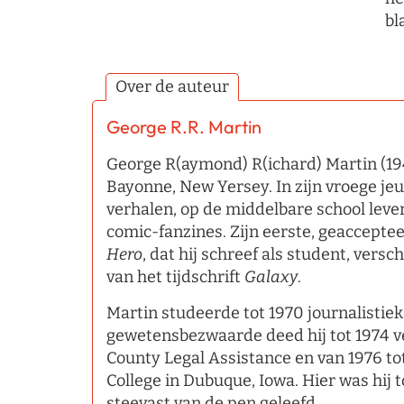
bl
Over de auteur
George R.R. Martin
George R(aymond) R(ichard) Martin (19
Bayonne, New Yersey. In zijn vroege jeug
verhalen, op de middelbare school lever
comic-fanzines. Zijn eerste, geaccepte
Hero
, dat hij schreef als student, versc
van het tijdschrift
Galaxy
.
Martin studeerde tot 1970 journalistie
gewetensbezwaarde deed hij tot 1974 ve
County Legal Assistance en van 1976 tot
College in Dubuque, Iowa. Hier was hij 
steevast van de pen geleefd.