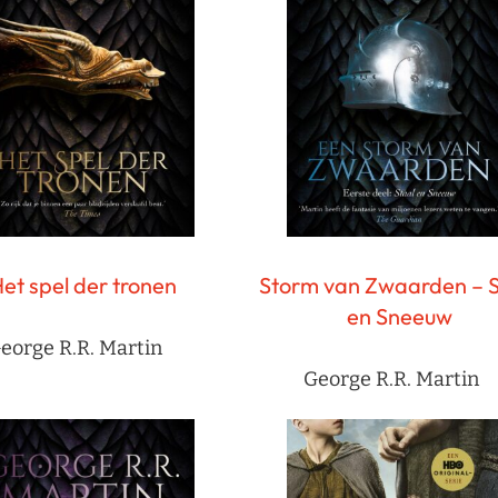
et spel der tronen
Storm van Zwaarden – S
en Sneeuw
eorge R.R. Martin
George R.R. Martin