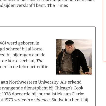
adzijden verslaafd bent.’ The Times
48) werd geboren in
d schreef hij al korte
ed hij bijdragen aan de
erde korte verhaal,
The
heen in de februari-editie
k aan Northwestern University. Als erkend
rvangende dienstplicht bij Chicago's Cook
 1978 doceerde hij journalistiek aan Clarke
tot 1979
writer in residence
. Sindsdien heeft hij