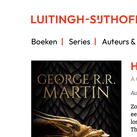
Boeken
Series
Auteurs & 
H
A 
Au
Zo
ee
lo
Th