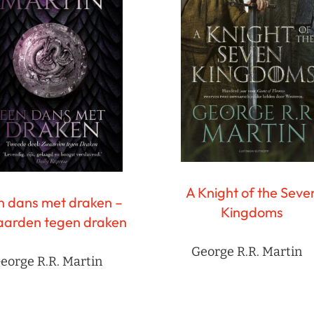
A Knight of the Seve
n dans met draken –
Kingdoms
arden tegen draken
George R.R. Martin
eorge R.R. Martin