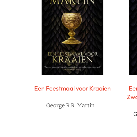
Een Feestmaal voor Kraaien
Ee
Zwa
George R.R. Martin
G