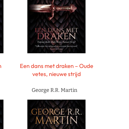
n
Een dans met draken – Oude
vetes, nieuwe strijd
George R.R. Martin