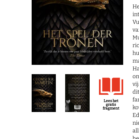
He
in
Vu
va
Mu
ri
hu
ma
Ha
om
vi
di
fa
Lees het
gratis
ko
fragment
Ed
ni
al
he