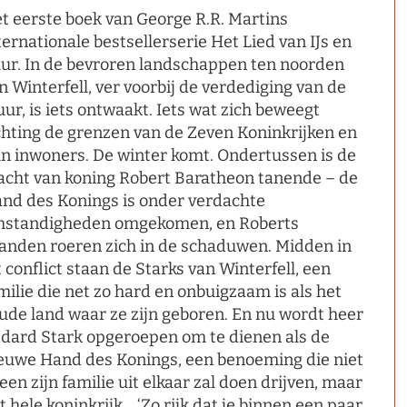
t eerste boek van George R.R. Martins
ternationale bestsellerserie Het Lied van IJs en
ur. In de bevroren landschappen ten noorden
n Winterfell, ver voorbij de verdediging van de
ur, is iets ontwaakt. Iets wat zich beweegt
chting de grenzen van de Zeven Koninkrijken en
n inwoners. De winter komt. Ondertussen is de
cht van koning Robert Baratheon tanende – de
nd des Konings is onder verdachte
standigheden omgekomen, en Roberts
janden roeren zich in de schaduwen. Midden in
t conflict staan de Starks van Winterfell, een
milie die net zo hard en onbuigzaam is als het
ude land waar ze zijn geboren. En nu wordt heer
dard Stark opgeroepen om te dienen als de
euwe Hand des Konings, een benoeming die niet
leen zijn familie uit elkaar zal doen drijven, maar
t hele koninkrijk… ‘Zo rijk dat je binnen een paar