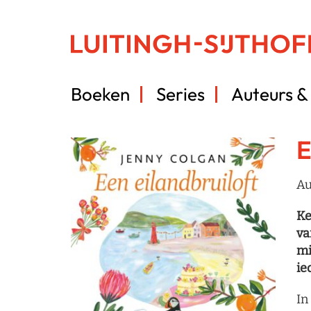
Boeken
Series
Auteurs & 
E
Au
Ke
va
mi
ie
In