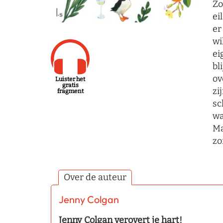
Zo
ei
er
wi
ei
bl
ov
Luister het
gratis
zi
fragment
sc
wa
Ma
zo
Over de auteur
Jenny Colgan
Jenny Colgan verovert je hart!