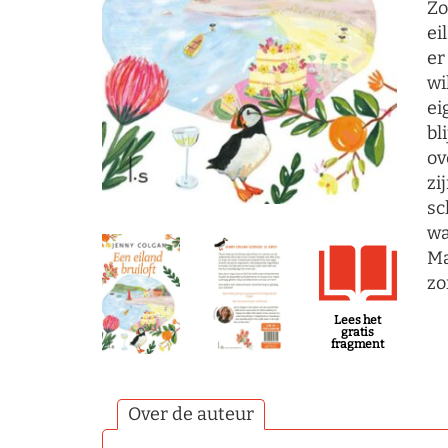
Zo
ei
er
wi
ei
bl
ov
zi
sc
wa
Ma
zo
Lees het
gratis
fragment
Over de auteur