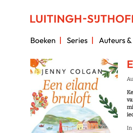
Boeken
Series
Auteurs & 
E
Au
Ke
va
mi
ie
In