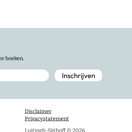
nze boeken.
Disclaimer
Privacystatement
Luitingh-Sijthoff © 2026