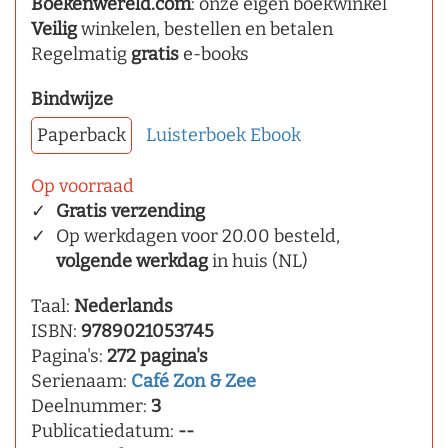
Boekenwereld.com
: onze eigen boekwinkel
Veilig
winkelen, bestellen en betalen
Regelmatig
gratis
e-books
Bindwijze
Paperback
Luisterboek
Ebook
Op voorraad
Gratis verzending
Op werkdagen voor 20.00 besteld,
volgende werkdag
in huis (NL)
Taal:
Nederlands
ISBN:
9789021053745
Pagina's:
272 pagina's
Serienaam:
Café Zon & Zee
Deelnummer:
3
Publicatiedatum:
--