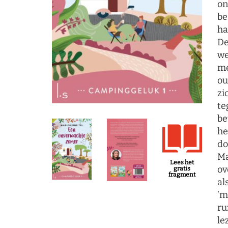
on
be
ha
De
we
me
ou
zi
te
be
he
do
Ma
Lees het
ov
gratis
fragment
al
’m
ru
le