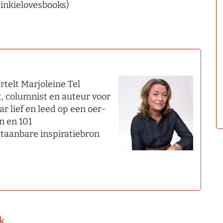
inkielovesbooks)
rtelt Marjoleine Tel
t, columnist en auteur voor
r lief en leed op een oer-
n en 101
aanbare inspiratiebron
k