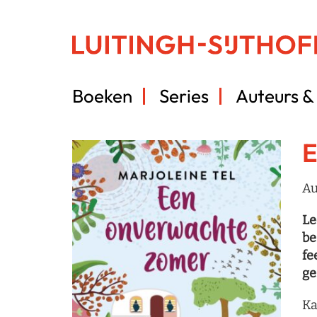
Boeken
Series
Auteurs & 
E
Au
Le
be
fe
ge
Ka