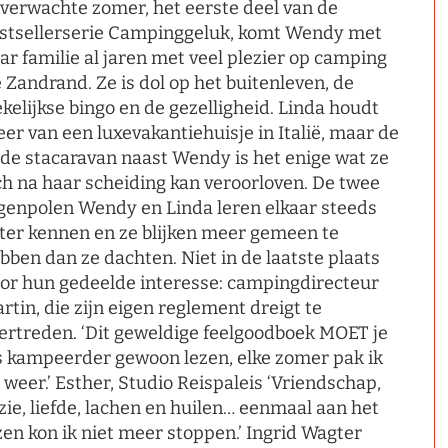
verwachte zomer, het eerste deel van de
stsellerserie Campinggeluk, komt Wendy met
ar familie al jaren met veel plezier op camping
 Zandrand. Ze is dol op het buitenleven, de
kelijkse bingo en de gezelligheid. Linda houdt
er van een luxevakantiehuisje in Italië, maar de
de stacaravan naast Wendy is het enige wat ze
ch na haar scheiding kan veroorloven. De twee
genpolen Wendy en Linda leren elkaar steeds
ter kennen en ze blijken meer gemeen te
bben dan ze dachten. Niet in de laatste plaats
or hun gedeelde interesse: campingdirecteur
rtin, die zijn eigen reglement dreigt te
ertreden. ‘Dit geweldige feelgoodboek MOET je
s kampeerder gewoon lezen, elke zomer pak ik
 weer.’ Esther, Studio Reispaleis ‘Vriendschap,
zie, liefde, lachen en huilen… eenmaal aan het
zen kon ik niet meer stoppen.’ Ingrid Wagter