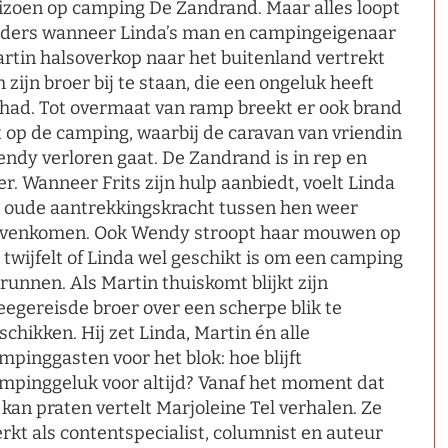
izoen op camping De Zandrand. Maar alles loopt
ders wanneer Linda’s man en campingeigenaar
rtin halsoverkop naar het buitenland vertrekt
 zijn broer bij te staan, die een ongeluk heeft
had. Tot overmaat van ramp breekt er ook brand
t op de camping, waarbij de caravan van vriendin
ndy verloren gaat. De Zandrand is in rep en
er. Wanneer Frits zijn hulp aanbiedt, voelt Linda
 oude aantrekkingskracht tussen hen weer
venkomen. Ook Wendy stroopt haar mouwen op
 twijfelt of Linda wel geschikt is om een camping
 runnen. Als Martin thuiskomt blijkt zijn
egereisde broer over een scherpe blik te
schikken. Hij zet Linda, Martin én alle
mpinggasten voor het blok: hoe blijft
mpinggeluk voor altijd? Vanaf het moment dat
 kan praten vertelt Marjoleine Tel verhalen. Ze
rkt als contentspecialist, columnist en auteur