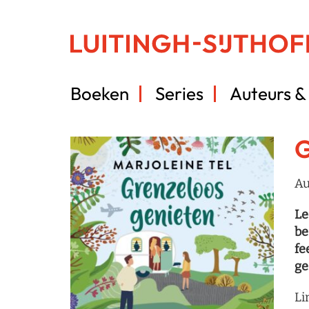
Boeken
Series
Auteurs & 
G
Au
Le
be
fe
ge
Li