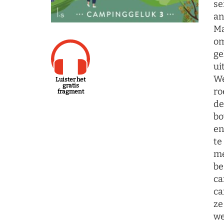
se
an
Ma
om
ge
ui
We
Luister het
gratis
ro
fragment
de
bo
en
te
me
be
ca
ca
ze
we