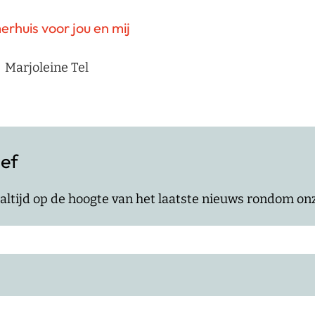
rhuis voor jou en mij
Marjoleine Tel
ief
jf altijd op de hoogte van het laatste nieuws rondom o