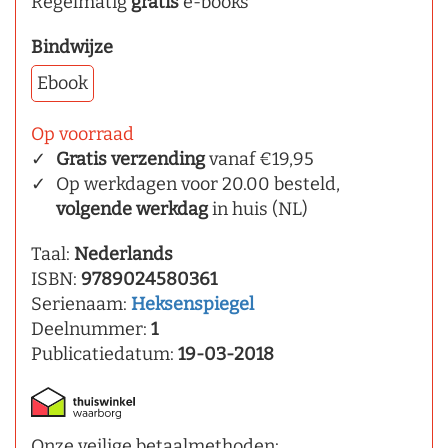
Regelmatig
gratis
e-books
Bindwijze
Ebook
Op voorraad
Gratis verzending
vanaf €19,95
Op werkdagen voor 20.00 besteld,
volgende werkdag
in huis (NL)
Taal:
Nederlands
ISBN:
9789024580361
Serienaam:
Heksenspiegel
Deelnummer:
1
Publicatiedatum:
19-03-2018
Onze veilige betaalmethoden: