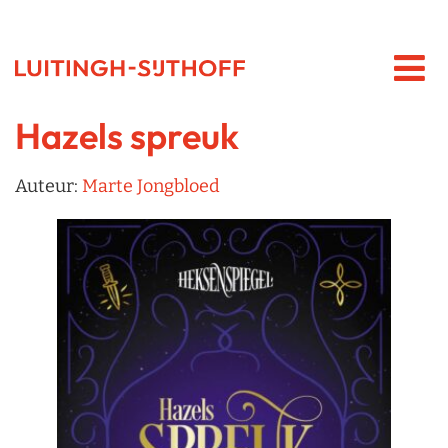
Hazels spreuk
Auteur:
Marte Jongbloed