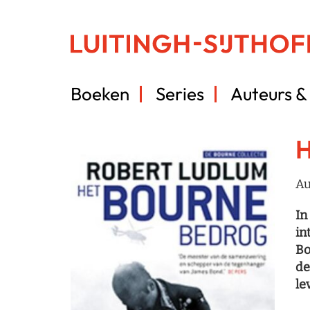
Boeken
Series
Auteurs & 
H
Au
In
in
Bo
de
le