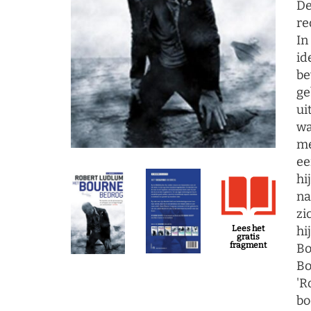
De
re
In
id
be
ge
ui
wa
me
ee
hi
na
zi
hi
Lees het
gratis
fragment
Bo
Bo
'R
bo