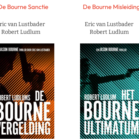
De Bourne Sanctie
De Bourne Misleidin
ric van Lustbader
Eric van Lustbader
Robert Ludlum
Robert Ludlum