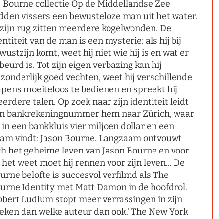
 Bourne collectie Op de Middellandse Zee
dden vissers een bewusteloze man uit het water.
 zijn rug zitten meerdere kogelwonden. De
entiteit van de man is een mysterie: als hij bij
wustzijn komt, weet hij niet wie hij is en wat er
beurd is. Tot zijn eigen verbazing kan hij
tzonderlijk goed vechten, weet hij verschillende
pens moeiteloos te bedienen en spreekt hij
erdere talen. Op zoek naar zijn identiteit leidt
n bankrekeningnummer hem naar Zürich, waar
j in een bankkluis vier miljoen dollar en een
am vindt: Jason Bourne. Langzaam ontvouwt
ch het geheime leven van Jason Bourne en voor
j het weet moet hij rennen voor zijn leven... De
urne belofte is succesvol verfilmd als The
urne Identity met Matt Damon in de hoofdrol.
obert Ludlum stopt meer verrassingen in zijn
eken dan welke auteur dan ook.' The New York