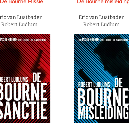
De Bourne Missie
De Bourne misleidin
ric van Lustbader
Eric van Lustbader
Robert Ludlum
Robert Ludlum