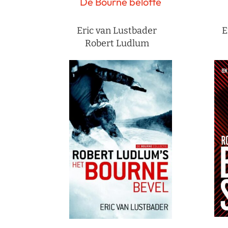
De Bourne belofte
Eric van Lustbader
E
Robert Ludlum