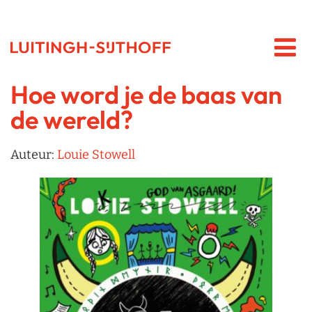
Hoe word je de baas van
de wereld?
Auteur:
Louie Stowell