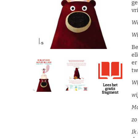
ge
vr
Wa
Wi
Be
el
er
tw
Wi
Lees het
gratis
fragment
wi
Ma
zo
Ik 