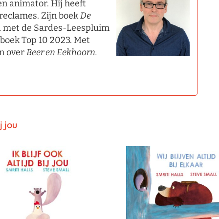
en animator. Hij heeft
 reclames. Zijn boek
De
d met de Sardes-Leespluim
nboek Top 10 2023. Met
en over
Beer en Eekhoorn.
j jou