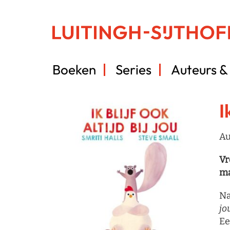
Boeken
Series
Auteurs & 
I
Au
Vr
ma
N
jo
Ee