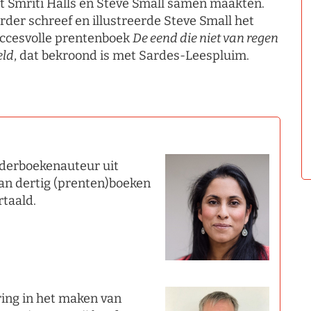
t Smriti Halls en Steve Small samen maakten.
rder schreef en illustreerde Steve Small het
ccesvolle prentenboek
De eend die niet van regen
eld
, dat bekroond is met Sardes-Leespluim.
nderboekenauteur uit
an dertig (prenten)boeken
rtaald.
ring in het maken van