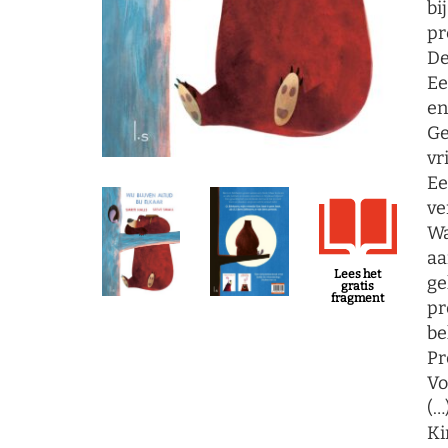
bi
pr
De
Ee
en
Ge
vr
Ee
ve
Wa
aa
Lees het
ge
gratis
fragment
pr
be
Pr
Vo
(…
Ki