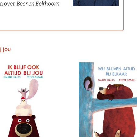
en over
Beer en Eekhoorn.
j jou