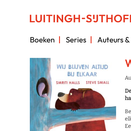
Boeken
Series
Auteurs & 
W
Au
De
ha
Be
el
Ee