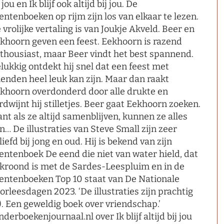
j jou en Ik blijf ook altijd bij jou. De
entenboeken op rijm zijn los van elkaar te lezen.
 vrolijke vertaling is van Joukje Akveld. Beer en
khoorn geven een feest. Eekhoorn is razend
thousiast, maar Beer vindt het best spannend.
lukkig ontdekt hij snel dat een feest met
ienden heel leuk kan zijn. Maar dan raakt
khoorn overdonderd door alle drukte en
rdwijnt hij stilletjes. Beer gaat Eekhoorn zoeken.
nt als ze altijd samenblijven, kunnen ze alles
n… De illustraties van Steve Small zijn zeer
liefd bij jong en oud. Hij is bekend van zijn
entenboek De eend die niet van water hield, dat
kroond is met de Sardes-Leespluim en in de
entenboeken Top 10 staat van De Nationale
orleesdagen 2023. ‘De illustraties zijn prachtig
). Een geweldig boek over vriendschap.’
nderboekenjournaal.nl over Ik blijf altijd bij jou