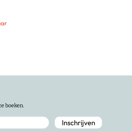
aar
nze boeken.