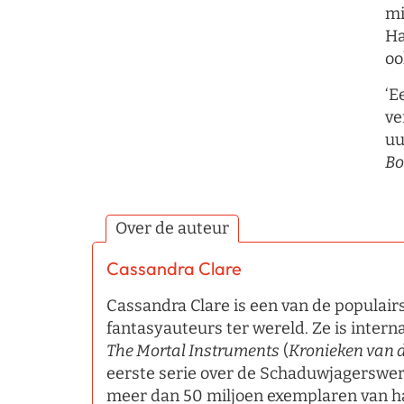
mi
Ha
oo
‘E
ve
uu
Bo
Over de auteur
Cassandra Clare
Cassandra Clare is een van de populair
fantasyauteurs ter wereld. Ze is inter
The Mortal Instruments
(
Kronieken van 
eerste serie over de Schaduwjagerswere
meer dan 50 miljoen exemplaren van h