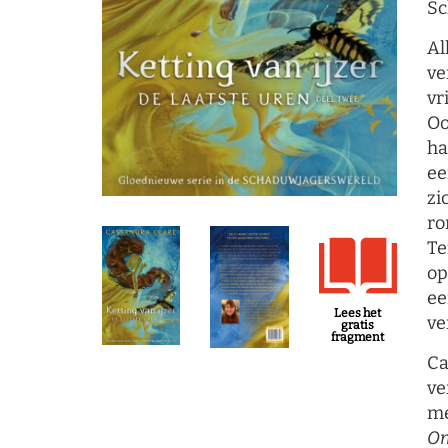
Sc
Al
ve
vr
Oo
ha
ee
zi
ro
Te
op
ee
Lees het
ve
gratis
fragment
Ca
ve
m
On