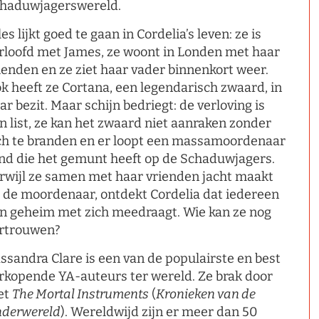
haduwjagerswereld.
les lijkt goed te gaan in Cordelia’s leven: ze is
rloofd met James, ze woont in Londen met haar
ienden en ze ziet haar vader binnenkort weer.
k heeft ze Cortana, een legendarisch zwaard, in
ar bezit. Maar schijn bedriegt: de verloving is
n list, ze kan het zwaard niet aanraken zonder
ch te branden en er loopt een massamoordenaar
nd die het gemunt heeft op de Schaduwjagers.
rwijl ze samen met haar vrienden jacht maakt
 de moordenaar, ontdekt Cordelia dat iedereen
n geheim met zich meedraagt. Wie kan ze nog
rtrouwen?
ssandra Clare is een van de populairste en best
rkopende YA-auteurs ter wereld. Ze brak door
et
The Mortal Instruments
(
Kronieken van de
derwereld
). Wereldwijd zijn er meer dan 50