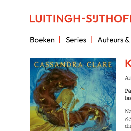
Boeken
Series
Auteurs & 
K
Au
Pa
la
N
Ke
di